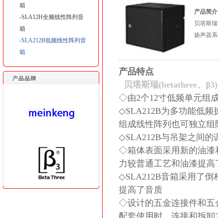
箱
产品简介
-SLA12H全频线性阵列音
贝塔斯瑞音
箱
扬声器系
-SLA212B低频线性阵列音
箱
产品特点
贝塔斯瑞(betathree、β3)
◇由2个12寸低频单元组
◇SLA212B为多功能低
组成线性阵列也可独立组
◇SLA212B与吊架之间的
◇箱体表面采用新的油漆
力较普通工艺和油漆提高
◇SLA212B音箱采用
提高了音质
◇设计的五金连接件和五金吊
配套使用时，连接和拆卸