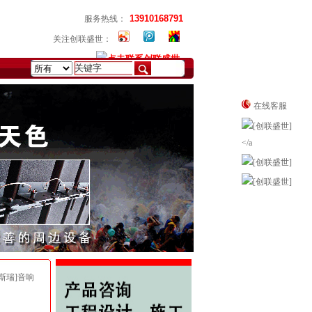
13910168791
服务热线：
关注创联盛世：
在线客服
塔斯瑞]音响