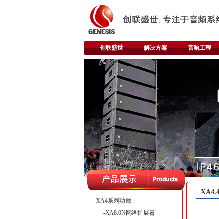
创联盛世
解决方案
音响工程
XA4
XA4系列功放
-XA8.0N网络扩展器