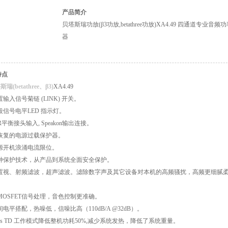
产品简介
贝塔斯瑞功放(β3功放,betathree功放)XA4.49 四通道专业音频
器
特点
瑞(betathree、β3)
XA4.49
置输入信号菊链 (LINK) 开关。
段信号电平LED 指示灯。
LR平衡接头输入, Speakon输出连接。
可恢复的电源过载保护器。
电源开机浪涌电流限位。
多种保护技术，从产品到系统全面安全保护。
内置视、射频滤波，超声滤波。滤除数字声及其它设备对本机的高频骚扰，高频更细腻
MOSFET信号处理，音色控制更准确。
间电平搭配，热噪低，信噪比高（110dB/A @32dB）。
lass TD 工作模式降低整机功耗50%,减少系统发热，降低了系统重量。