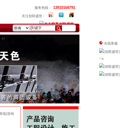
13910168791
服务热线：
关注创联盛世：
在线客服
塔斯瑞]音响