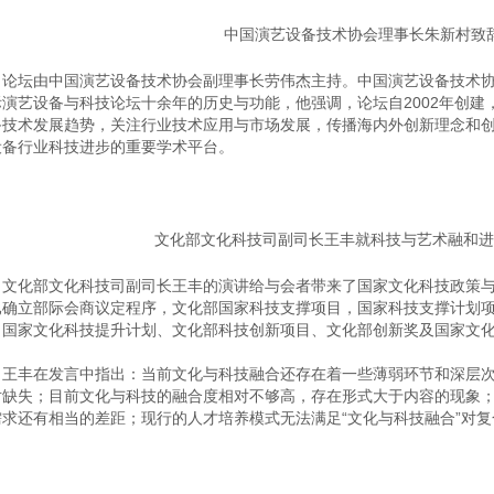
中国演艺设备技术协会理事长朱新村致
坛由中国演艺设备技术协会副理事长劳伟杰主持。中国演艺设备技术协
际演艺设备与科技论坛十余年的历史与功能，他强调，论坛自2002年创建
备技术发展趋势，关注行业技术应用与市场发展，传播海内外创新理念和
设备行业科技进步的重要学术平台。
文化部文化科技司副司长王丰就科技与艺术融和进
化部文化科技司副司长王丰的演讲给与会者带来了国家文化科技政策与
已确立部际会商议定程序，文化部国家科技支撑项目，国家科技支撑计划项
，国家文化科技提升计划、文化部科技创新项目、文化部创新奖及国家文
丰在发言中指出：当前文化与科技融合还存在着一些薄弱环节和深层次
对缺失；目前文化与科技的融合度相对不够高，存在形式大于内容的现象
需求还有相当的差距；现行的人才培养模式无法满足“文化与科技融合”对