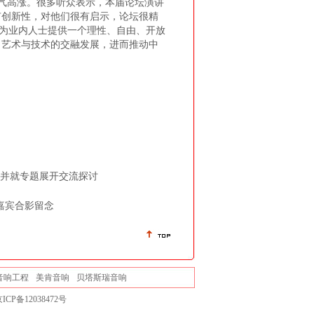
气高涨。很多听众表示，本届论坛演讲
有创新性，对他们很有启示，论坛很精
，为业内人士提供一个理性、自由、开放
出艺术与技术的交融发展，进而推动中
并就专题展开交流探讨
嘉宾合影留念
音响工程
美肯音响
贝塔斯瑞音响
ICP备12038472号