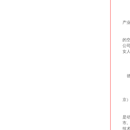
美
产
她以
的空
公
女
“
京
首
是
市
技