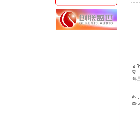
6
文
界
瞻
本
办
单