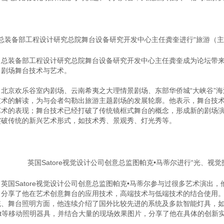
总装备部工程设计研究总院舞台设备研究开发中心主任龚奎进行“旅游（主
装备部工程设计研究总院舞台设备研究开发中心主任龚奎成为论坛带来
）剧场舞台技术与艺术。
京欢乐谷室内剧场、云南希夷之大理情景剧场、东部华侨城“大峡谷”海
技术的解读，为与会者勾勒出旅游主题剧场的发展轮廓。他表示，舞台技
艺术的表现；舞台技术已经打破了传统镜框式舞台的概念，形成新的剧场
突破传统的新兴艺术形式，如技术秀、景观秀、灯光秀等。
英国Satore视觉设计公司创意总监图帕克•马蒂尔进行“光、视
Satore视觉设计公司创意总监图帕克•马蒂尔参与过很多艺术演出，
，分享了他在艺术创意舞台的应用技术，高端技术与低端技术的结合使用
、舞台照明方面，他连续介绍了国外比较先进的系统及多款智能灯具，如：继M
pot等移动照明器具，并结合大量的现场效果图片，分享了他在具体的创新