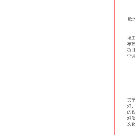
欧
“
坛
布
项
中
空
变
灯
的
鲜
文