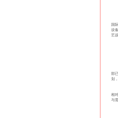
论
国
设
艺
文
部
划
王
相
与