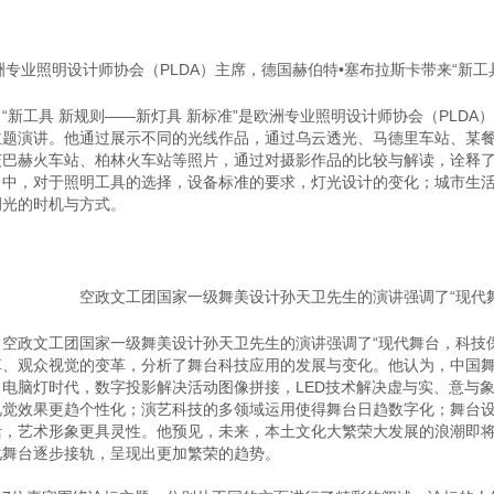
洲专业照明设计师协会（PLDA）主席，德国赫伯特•塞布拉斯卡带来“新工
新工具 新规则——新灯具 新标准”是欧洲专业照明设计师协会（PLDA
主题演讲。他通过展示不同的光线作品，通过乌云透光、马德里车站、某
茨巴赫火车站、柏林火车站等照片，通过对摄影作品的比较与解读，诠释
目中，对于照明工具的选择，设备标准的要求，灯光设计的变化；城市生
调光的时机与方式。
空政文工团国家一级舞美设计孙天卫先生的演讲强调了“现代
政文工团国家一级舞美设计孙天卫先生的演讲强调了“现代舞台，科技保
革、观众视觉的变革，分析了舞台科技应用的发展与变化。他认为，中国
、电脑灯时代，数字投影解决活动图像拼接，LED技术解决虚与实、意与
视觉效果更趋个性化；演艺科技的多领域运用使得舞台日趋数字化；舞台
活，艺术形象更具灵性。他预见，未来，本土文化大繁荣大发展的浪潮即
化舞台逐步接轨，呈现出更加繁荣的趋势。