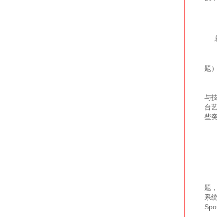
总
题
北
与
台
些
英国
题
系统
S