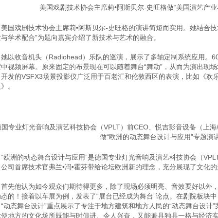
美国戏剧技术协会主席莉•阿斯贝尔-史旺格做“美国演艺产业
国戏剧技术协会主席莉•阿斯贝尔-史旺格的演讲简短而实用。她结合技
业与学术配合”为题向嘉宾介绍了新技术与艺术的融合。
收音机头（Radiohead）乐队的巡演，展示了多轴定制系统应用。6
中视频屏幕。原来固定的布景现在可以随着舞台“舞动”，从而为演出现场增添激动人
司开发的VSFX3场景投影仪广泛用于百老汇和伦敦西区的表演，比如《欢
人》。
德国专业灯光音响及演艺科技协会（VPLT）前CEO、悦吉影音设备（上海
做“欧洲的动态舞台设计与应用”专题演
欧洲的动态舞台设计与应用”是德国专业灯光音响及演艺科技协会（VPLT
）公司首席技术官弗兰•冯•霍芬带给论坛欧洲新的理念，充分展现了文化的
先他认为如今观众们期待得更多，除了现场必须明亮、音效要好以外，已
动态的！接着以车展为例，发表了“展台已经成为舞台”论点。在剧院板块
。“动态舞台设计”重点展示了专注于地方建筑和地方人民的“动态舞台设计
术使地方的文化场所既能与时俱进、令人兴奋，又能兼具独具一格与经济