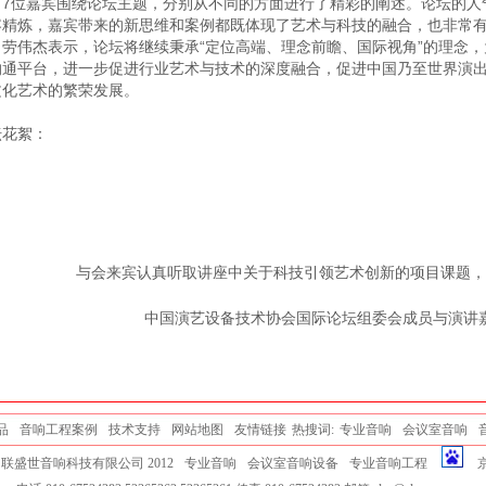
位嘉宾围绕论坛主题，分别从不同的方面进行了精彩的阐述。论坛的人
容精炼，嘉宾带来的新思维和案例都既体现了艺术与科技的融合，也非常
。劳伟杰表示，论坛将继续秉承“定位高端、理念前瞻、国际视角”的理念
沟通平台，进一步促进行业艺术与技术的深度融合，促进中国乃至世界演
文化艺术的繁荣发展。
坛花絮：
与会来宾认真听取讲座中关于科技引领艺术创新的项目课题，
中国演艺设备技术协会国际论坛组委会成员与演讲
品
音响工程案例
技术支持
网站地图
友情链接
热搜词:
专业音响
会议室音响
联盛世音响科技有限公司 2012
专业音响
会议室音响设备
专业音响工程
京