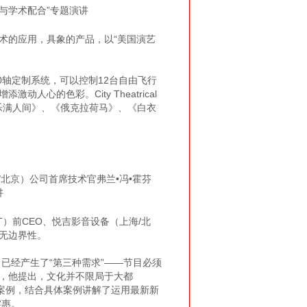
与学术配合”专题演讲
术的应用，具象的产品，以“美国演艺
0轴定制系统，可以控制12台自由飞行
心的色彩。City Theatrical
乐满人间》、《俄克拉荷马》、《白衣
/北京）公司首席技术官弗兰•冯•霍芬
讲
）前CEO、悦吉影音设备（上海/北
无边界性。
经产生了“第三种需求”——节目必须
中，他提出，文化并不限局于大都
”案例，结合具体案例讲解了运用最新新
实惠。