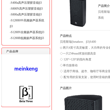
-S400a高声压塑胶音箱β3
产品简介
-S800N高声压塑胶音箱β3
贝塔斯瑞音
-S800a高声压塑胶音箱β3
系统
-S1200H中高频扬声器系统
β3
-S1200N全频扬声器系统β3
产品特点
-S1200B低频扬声器系统β3
贝塔斯瑞(betathree、β3)S400
◇ 两只4英寸高灵敏度，大功率的专业
◇一只25Φmm球顶丝膜高音
◇ 120°×120°的指向角度
◇单功放推动
◇ 适用于商场、超市、咖啡厅等商业
◇ 配专用的安装支架，使用时音箱的垂
产品图片