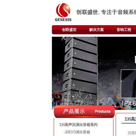
创联盛世
解决方案
音响工程
ΣH
ΣH高声压演出音箱系列
-ΣH215演出音箱
贝塔斯